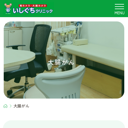
大
腸
MENU
が
ん
｜
和
歌
山
市
の
胃
腸
内
科・
内
科・
内
視
鏡
検
査
｜
い
し
ぐ
ち
ク
リ
ニ
ッ
ク
大腸がん
大腸がん