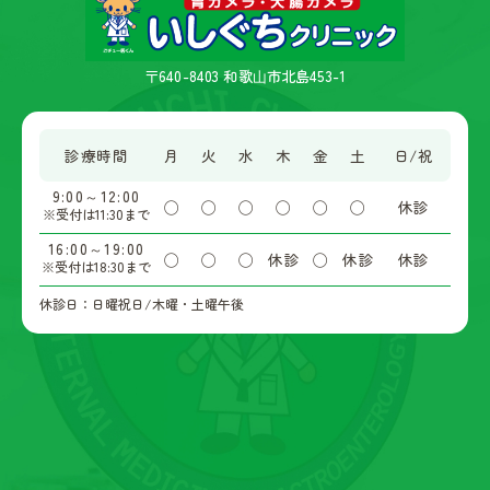
〒640-8403 和歌⼭市北島453-1
診療時間
月
火
水
木
金
土
日/祝
9:00～12:00
◯
◯
◯
◯
◯
◯
休診
※受付は11:30まで
16:00～19:00
◯
◯
◯
休診
◯
休診
休診
※受付は18:30まで
休診日：日曜祝日/木曜・土曜午後