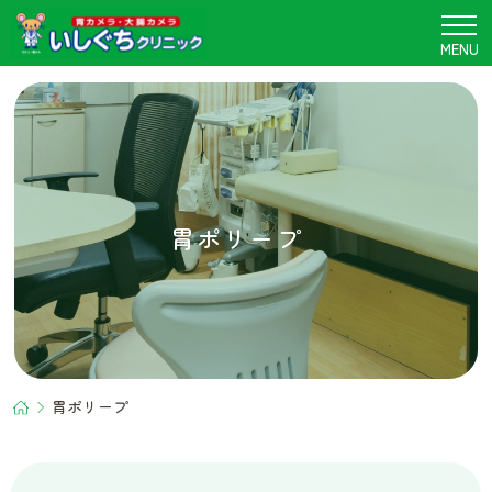
胃
ポ
MENU
リ
ー
プ
｜
和
歌
山
市
の
胃
腸
内
科・
内
科・
内
視
鏡
検
査
｜
い
し
ぐ
ち
ク
リ
ニ
ッ
ク
胃ポリープ
胃ポリープ