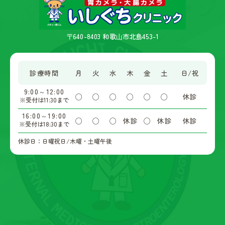
〒640-8403 和歌⼭市北島453-1
診療時間
月
火
水
木
金
土
日/祝
9:00～12:00
◯
◯
◯
◯
◯
◯
休診
※受付は11:30まで
16:00～19:00
◯
◯
◯
休診
◯
休診
休診
※受付は18:30まで
休診日：日曜祝日/木曜・土曜午後