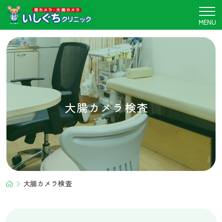
大
腸
MENU
カ
メ
ラ
検
査
｜
和
歌
山
市
の
胃
腸
内
科・
内
科・
内
視
鏡
検
査
｜
い
し
ぐ
ち
ク
リ
ニ
ッ
ク
大腸カメラ検査
大腸カメラ検査