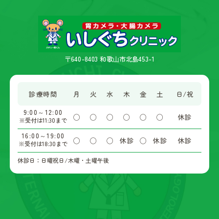
〒640-8403 和歌⼭市北島453-1
診療時間
月
火
水
木
金
土
日/祝
9:00～12:00
◯
◯
◯
◯
◯
◯
休診
※受付は11:30まで
16:00～19:00
◯
◯
◯
休診
◯
休診
休診
※受付は18:30まで
休診日：日曜祝日/木曜・土曜午後