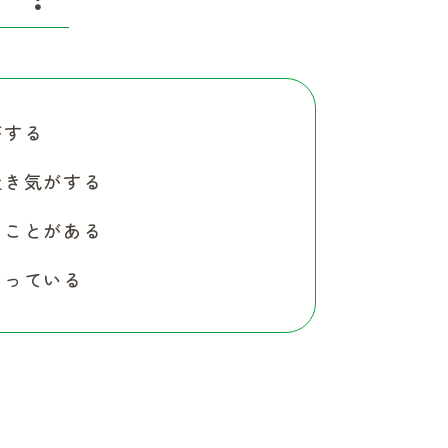
がする
吐き気がする
うことがある
じっている
。