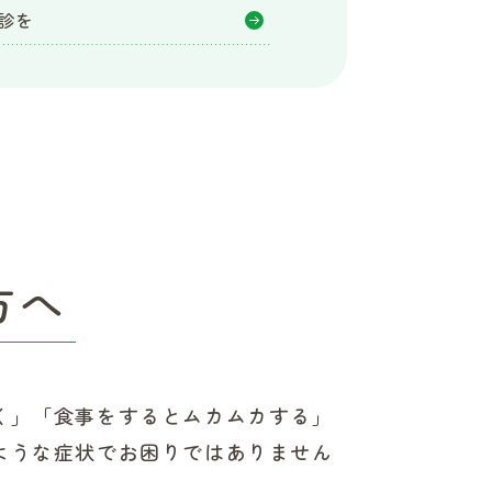
診を
方へ
く」「食事をするとムカムカする」
ような症状でお困りではありません