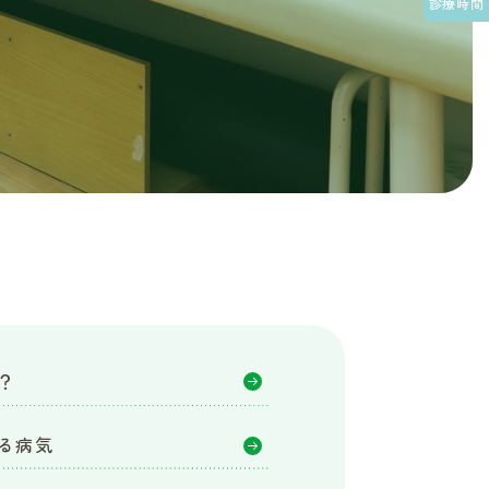
診療時間
？
る病気