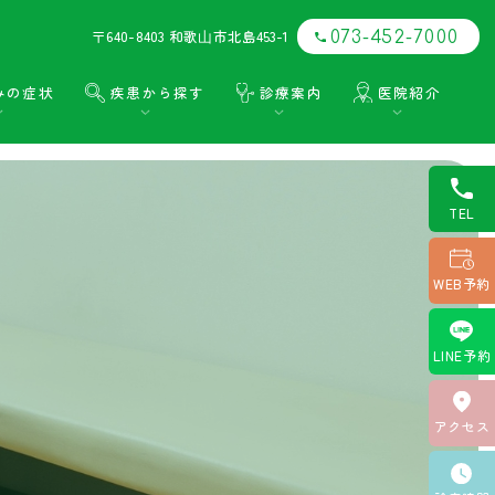
〒640-8403 和歌⼭市北島453-1
073-452-7000
みの症状
疾患から探す
診療案内
医院紹介
TEL
WEB予約
LINE予約
アクセス