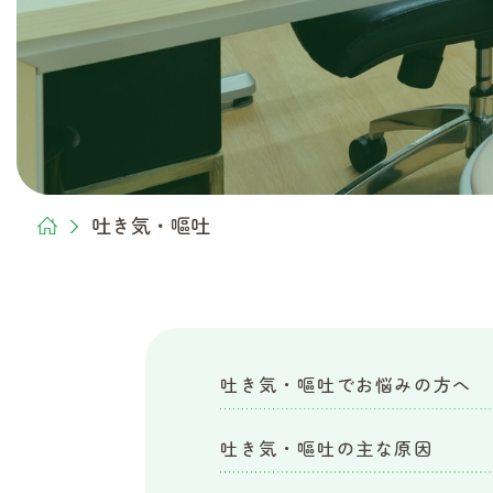
リ
ニ
ッ
ク
吐き気・嘔吐
吐き気・嘔吐でお悩みの方へ
吐き気・嘔吐の主な原因