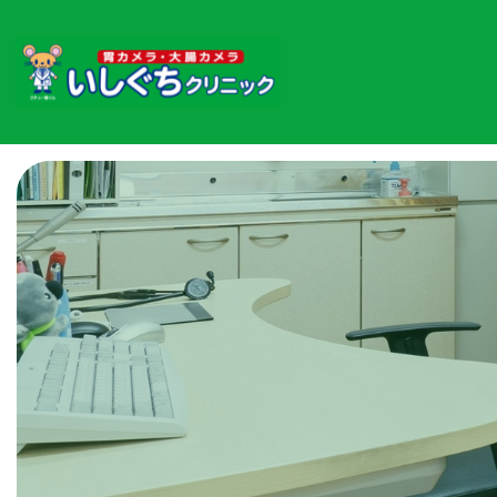
吐
き
気・
嘔
吐
｜
和
歌
山
市
の
胃
腸
内
科・
内
科・
内
視
鏡
検
査
｜
い
し
ぐ
ち
ク